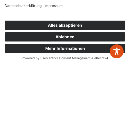
Mo. – Do.
8:00 – 17:00
Fr.
8:00 – 15:00
Newsletter Anmeldung
zurück zur Übersicht
Leistungen
Jahresabschlüsse
Digitalisierung
Steuererklärungen
Gestaltende Steuerberatung
Buchhaltung
Schenken & Erben
Nachfolgeberatung