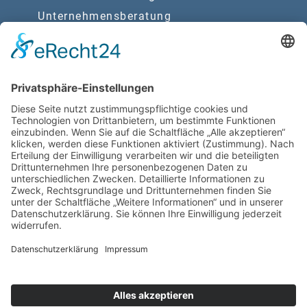
Unternehmensberatung
Due Diligence
Synergien
Rechtsberatung
Wirtschaftsprüfung
Rechtliche Hinweise
Barrierefreiheitserklärung
Datenschutz