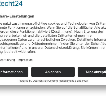
Gemeinsam erfolg
30 Tage Urlaub
flexibles Arbeitszeitmodell
geförderte Fortbildungen
gemeinsame Mittagspause mit freier
Heiß- und Kaltgetränke
Obst u. Nervennahrung
Betriebsausflüge
Weihnachtsfeier
gemeinsame Events und sportliche A
zentrale Lage in Bünde
Teamgeist