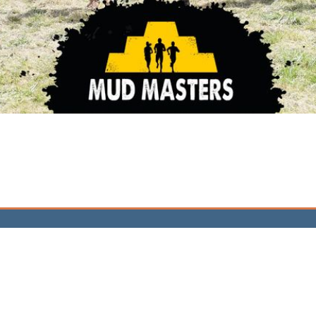
tungen
Synergien
Rechtsberatung
sabschlüsse
Wirtschaftsprüfung
lisierung