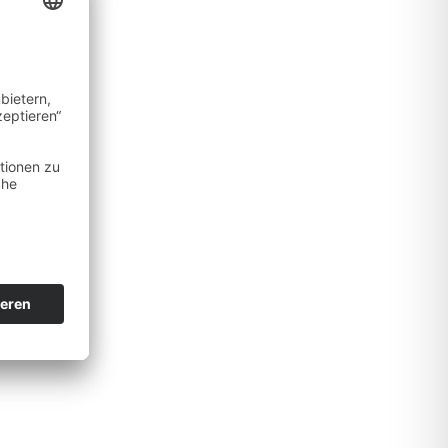
reich.
 Verpflegung
ktivitäten