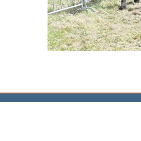
Kontakt
Leis
W&P Steuerberatungsgesellschaft
Jahre
mbH & Co. KG
Digita