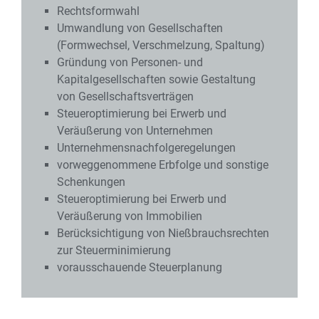
Rechtsformwahl
Umwandlung von Gesellschaften
(Formwechsel, Verschmelzung, Spaltung)
Gründung von Personen- und
Kapitalgesellschaften sowie Gestaltung
von Gesellschaftsverträgen
Steueroptimierung bei Erwerb und
Veräußerung von Unternehmen
Unternehmensnachfolgeregelungen
vorweggenommene Erbfolge und sonstige
Schenkungen
Steueroptimierung bei Erwerb und
Veräußerung von Immobilien
Berücksichtigung von Nießbrauchsrechten
zur Steuerminimierung
vorausschauende Steuerplanung