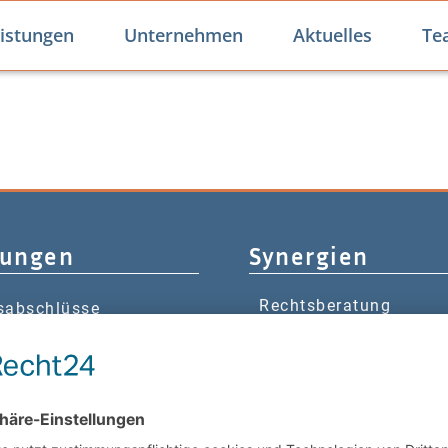
istungen
Unternehmen
Aktuelles
Te
tungen
Synergien
Rechtsberatung
sabschlüsse
Wirtschaftsprüfung
lisierung
rerklärungen
ltende Steuerberatung
altung