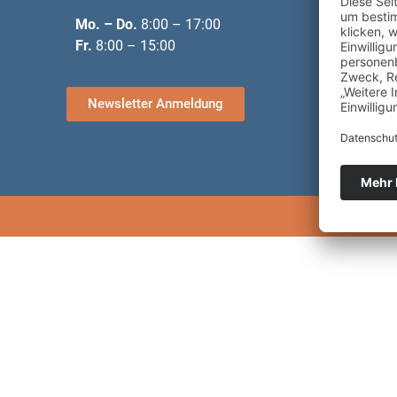
Schen
Mo. – Do.
8:00 – 17:00
Nachf
Fr.
8:00 – 15:00
Tanks
Unter
Newsletter Anmeldung
Due D