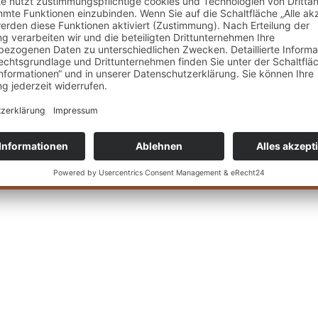
ken & Erben
olgeberatung
tellenberatung
nehmensberatung
iligence
© 2026 W & P