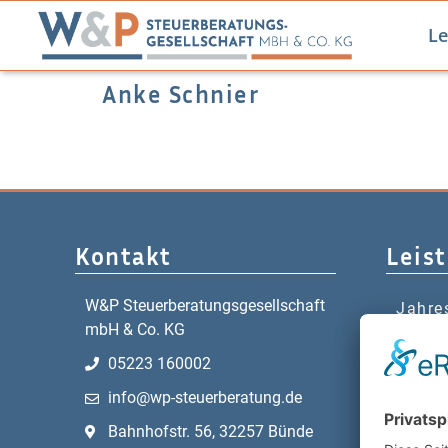
Le
Anke Schnier
Kontakt
Leis
W&P Steuerberatungsgesellschaft
Jahre
mbH & Co. KG
Digita
05223 160002
Steue
info@wp-steuerberatung.de
Gesta
Buchh
Bahnhofstr. 56, 32257 Bünde