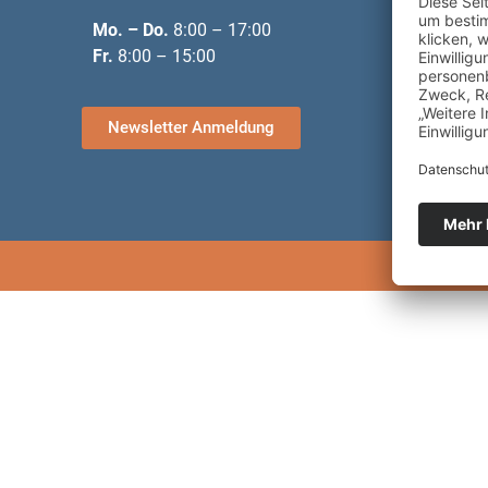
Schen
Mo. – Do.
8:00 – 17:00
Nachf
Fr.
8:00 – 15:00
Tanks
Unter
Newsletter Anmeldung
Due D