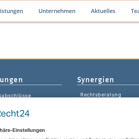
istungen
Unternehmen
Aktuelles
Te
tungen
Synergien
Rechtsberatung
sabschlüsse
Wirtschaftsprüfung
lisierung
rerklärungen
ltende Steuerberatung
altung