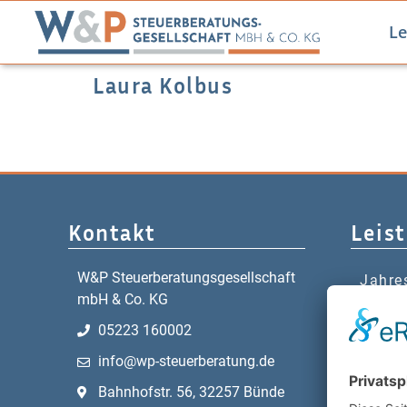
Le
Laura Kolbus
Kontakt
Leis
W&P Steuerberatungsgesellschaft
Jahre
mbH & Co. KG
Digita
05223 160002
Steue
info@wp-steuerberatung.de
Gesta
Buchh
Bahnhofstr. 56, 32257 Bünde