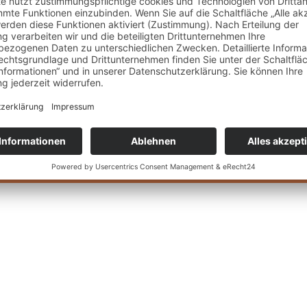
ken & Erben
olgeberatung
tellenberatung
nehmensberatung
iligence
© 2026 W & P