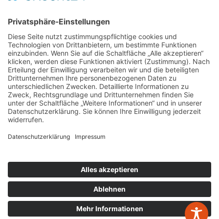
Rentenversicherung für geringfügig
Beschäftigte
28.07.2026
Kontakt
W&P Steuerberatungsgesellschaft mbH & Co.
KG
05223 160002
info@wp-steuerberatung.de
zurück zur Übersicht