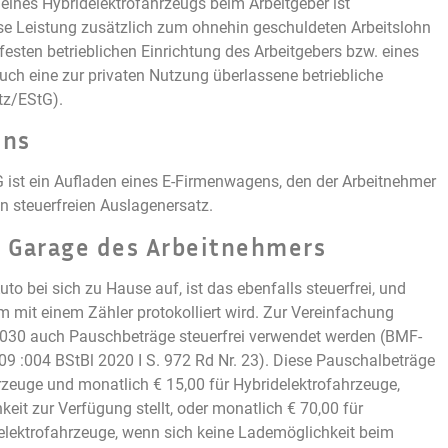
eines Hybridelektrofahrzeugs beim Arbeitgeber ist
iese Leistung zusätzlich zum ohnehin geschuldeten Arbeitslohn
festen betrieblichen Einrichtung des Arbeitgebers bzw. eines
uch eine zur privaten Nutzung überlassene betriebliche
tz/EStG).
ens
StG ist ein Aufladen eines E-Firmenwagens, den der Arbeitnehmer
en steuerfreien Auslagenersatz.
r Garage des Arbeitnehmers
to bei sich zu Hause auf, ist das ebenfalls steuerfrei, und
mit einem Zähler protokolliert wird. Zur Vereinfachung
2030 auch Pauschbeträge steuerfrei verwendet werden (BMF-
9 :004 BStBl 2020 I S. 972 Rd Nr. 23). Diese Pauschalbeträge
rzeuge und monatlich € 15,00 für Hybridelektrofahrzeuge,
eit zur Verfügung stellt, oder monatlich € 70,00 für
elektrofahrzeuge, wenn sich keine Lademöglichkeit beim