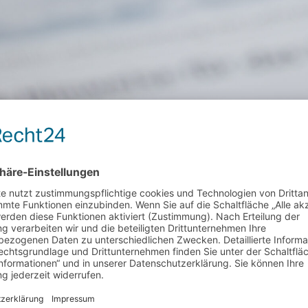
s beim Arbeitgeber
undsätzlich steuerfrei