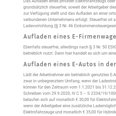
Das Aufladen eines privaten Elektrofahrzeugs oder 
grundsätzlich steuerfrei, soweit der Arbeitgeber d
zur Verfügung stellt und das Aufladen an einer orts
verbundenen Unternehmens erfolgt. Steuerfrei ist a
Ladevorrichtung (§ 3 Nr. 46 Einkommensteuergese
Aufladen eines E-Firmenwag
Ebenfalls steuerfrei, allerdings nach § 3 Nr. 50 E
betrieblich nutzt. Denn hier handelt es sich um ein
Aufladen eines E-Autos in de
Lädt der Arbeitnehmer ein betrieblich genutztes E-Au
zwar in unbegrenztem Umfang, wenn der Ladestrom 
können für den Zeitraum vom 1.1.2021 bis 31.12.
Schreiben vom 29.9.2020, IV C 5 – S 2334/19/1000
belaufen sich auf monatlich € 30,00 für Elektrofah
wenn der Arbeitgeber eine zusätzliche Lademöglichk
Elektrofahrzeuge und monatlich € 35,00 für Hybrid