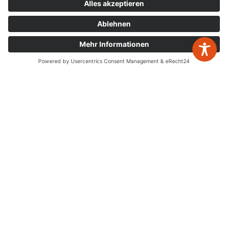
Bahnhofstr. 56, 32257 Bünde
Mo. – Do.
8:00 – 17:00
Fr.
8:00 – 15:00
zurück zur Übersicht
Newsletter Anmeldung
Leistungen
Jahresabschlüsse
Digitalisierung
Steuererklärungen
Gestaltende Steuerberatung
Buchhaltung
Schenken & Erben