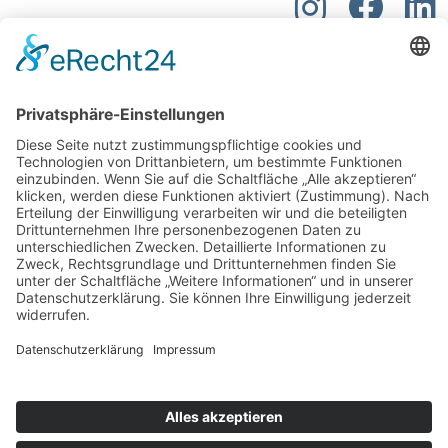
Kontakt
W&P Steuerberatungsgesellschaft mbH & Co.
KG
05223 160002
info@wp-steuerberatung.de
Bahnhofstr. 56, 32257 Bünde
Mo. – Do.
8:00 – 17:00
Fr.
8:00 – 15:00
Newsletter Anmeldung