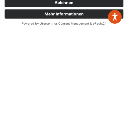
Leistungen
zurück zur Übersicht
Jahresabschlüsse
Digitalisierung
Steuererklärungen
Gestaltende Steuerberatung
Buchhaltung
Schenken & Erben
Nachfolgeberatung
Tankstellenberatung
Unternehmensberatung
Due Diligence