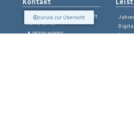
Kontakt
Leis
W&P Steuerberatungsgesellschaft
zurück zur Übersicht
Jahre
mbH & Co. KG
Digita
05223 160002
Steue
info@wp-steuerberatung.de
Gesta
Buchh
Bahnhofstr. 56, 32257 Bünde
Schen
Mo. – Do.
8:00 – 17:00
Nachf
Fr.
8:00 – 15:00
Tanks
Unter
Newsletter Anmeldung
Due D