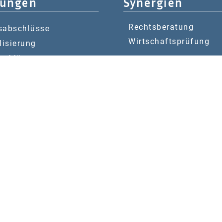
tungen
Synergien
Rechtsberatung
sabschlüsse
Wirtschaftsprüfung
lisierung
rerklärungen
ltende Steuerberatung
altung
ken & Erben
olgeberatung
tellenberatung
nehmensberatung
iligence
© 2026 W & P