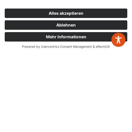
05223 160002
info@wp-steuerberatung.de
Bahnhofstr. 56, 32257 Bünde
Mo. – Do.
8:00 – 17:00
zurück zur Übersicht
Fr.
8:00 – 15:00
Newsletter Anmeldung
Leistungen
Jahresabschlüsse
Digitalisierung
Steuererklärungen
Gestaltende Steuerberatung