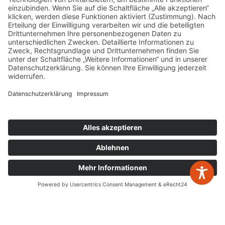
05223 160002
info@wp-steuerberatung.de
Bahnhofstr. 56, 32257 Bünde
Mo. – Do.
8:00 – 17:00
Fr.
8:00 – 15:00
Newsletter Anmeldung
Leistungen
zurück zur Übersicht
Jahresabschlüsse
Digitalisierung
Steuererklärungen
Gestaltende Steuerberatung