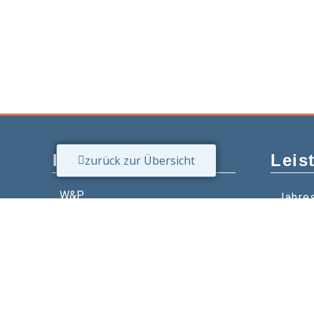
Kontakt
Leis
zurück zur Übersicht
W&P
Jahre
Steuerberatungsgesellschaft
Digita
mbH & Co. KG
Steue
05223 160002
Gesta
info@wp-steuerberatung.de
Buchh
Bahnhofstr. 56, 32257 Bünde
Schen