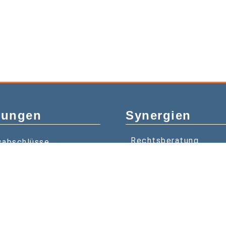
tungen
Synergien
Rechtsberatung
sabschlüsse
Wirtschaftsprüfung
lisierung
rerklärungen
ltende Steuerberatung
altung
ken & Erben