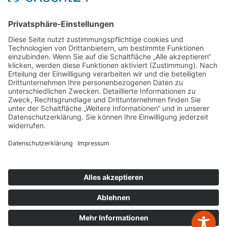
Kontakt
W&P Steuerberatungsgesellschaft mbH & Co.
KG
05223 160002
info@wp-steuerberatung.de
Bahnhofstr. 56, 32257 Bünde
Mo. – Do.
8:00 – 17:00
Fr.
8:00 – 15:00
Newsletter Anmeldung
Leistungen
zurück zur Übersicht