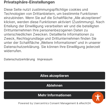
Kontakt
W&P Steuerberatungsgesellschaft mbH & Co.
KG
05223 160002
info@wp-steuerberatung.de
Bahnhofstr. 56, 32257 Bünde
Mo. – Do.
8:00 – 17:00
Fr.
8:00 – 15:00
zurück zur Übersicht
Newsletter Anmeldung