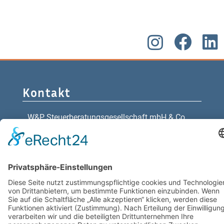
Kontakt
W&P Steuerberatungsgesellschaft mbH & Co.
KG
05223 160002
info@wp-steuerberatung.de
Bahnhofstr. 56, 32257 Bünde
Mo. – Do.
8:00 – 17:00
Fr.
8:00 – 15:00