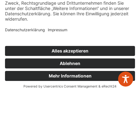
05223 160002
info@wp-steuerberatung.de
Bahnhofstr. 56, 32257 Bünde
Mo. – Do.
8:00 – 17:00
Fr.
8:00 – 15:00
Newsletter Anmeldung
zurück zur Übersicht
Leistungen
Jahresabschlüsse
Digitalisierung
Steuererklärungen
Gestaltende Steuerberatung