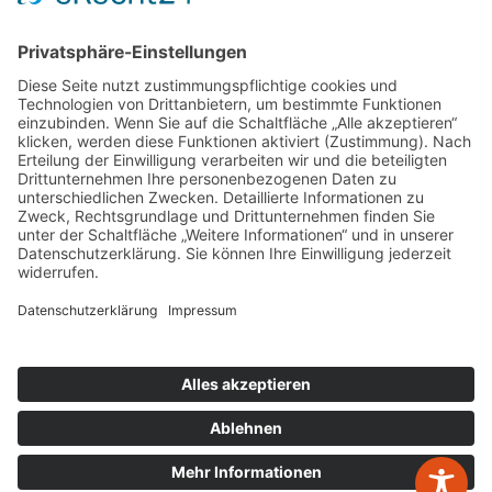
Kontakt
W&P Steuerberatungsgesellschaft mbH & Co.
KG
05223 160002
info@wp-steuerberatung.de
Bahnhofstr. 56, 32257 Bünde
Mo. – Do.
8:00 – 17:00
Fr.
8:00 – 15:00
Newsletter Anmeldung
Leistungen
zurück zur Übersicht