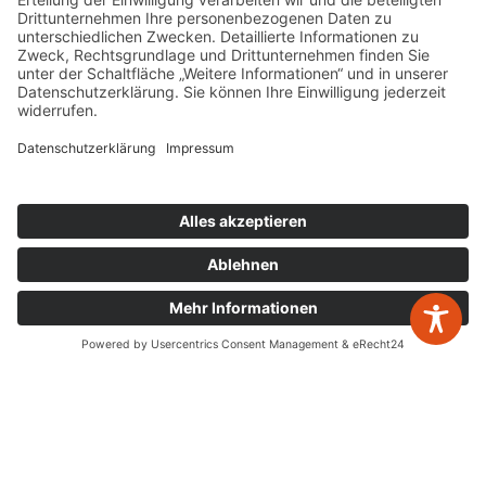
W&P Steuerberatungsgesellschaft mbH & Co.
KG
05223 160002
info@wp-steuerberatung.de
Bahnhofstr. 56, 32257 Bünde
Mo. – Do.
8:00 – 17:00
Fr.
8:00 – 15:00
Newsletter Anmeldung
zurück zur Übersicht
Leistungen
Jahresabschlüsse
Digitalisierung