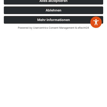
Bahnhofstr. 56, 32257 Bünde
Mo. – Do.
8:00 – 17:00
Fr.
8:00 – 15:00
zurück zur Übersicht
Newsletter Anmeldung
Leistungen
Jahresabschlüsse
Digitalisierung
Steuererklärungen
Gestaltende Steuerberatung
Buchhaltung
Schenken & Erben