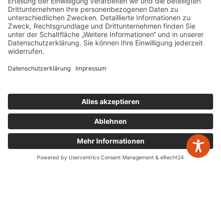
Bahnhofstr. 56, 32257 Bünde
Mo. – Do.
8:00 – 17:00
Fr.
8:00 – 15:00
Newsletter Anmeldung
Leistungen
Jahresabschlüsse
zurück zur Übersicht
Digitalisierung
Steuererklärungen
Gestaltende Steuerberatung
Buchhaltung
Schenken & Erben