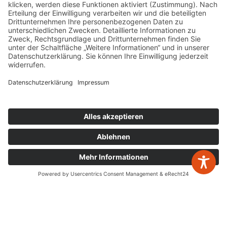
info@wp-steuerberatung.de
Bahnhofstr. 56, 32257 Bünde
Mo. – Do.
8:00 – 17:00
Fr.
8:00 – 15:00
Newsletter Anmeldung
Leistungen
zurück zur Übersicht
Jahresabschlüsse
Digitalisierung
Steuererklärungen
Gestaltende Steuerberatung
Buchhaltung