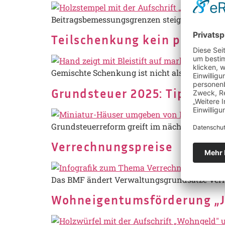
Beitragsbemessungsgrenzen steigen ab 2025 
Teilschenkung kein private
Gemischte Schenkung ist nicht als privates 
Grundsteuer 2025: Tipps zur
Grundsteuerreform greift im nächsten Jahr, 
Verrechnungspreise
Das BMF ändert Verwaltungsgrundsätze Ver
Wohneigentumsförderung „Ju