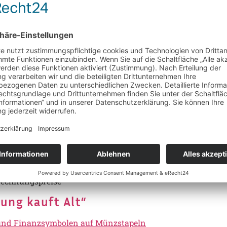
stark an
s Veräußerungsgeschäft
Veräußerungsgeschäft steuerbar
 richtigen Vorbereitung
Gemeinden müssen Hebesätze bis 30.6.2025 festlegen
rechnungspreise
ng kauft Alt“