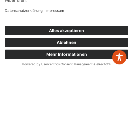
W&P Steuerberatungsgesellschaft mbH & Co.
KG
05223 160002
info@wp-steuerberatung.de
Bahnhofstr. 56, 32257 Bünde
Mo. – Do.
8:00 – 17:00
zurück zur Übersicht
Fr.
8:00 – 15:00
Newsletter Anmeldung
Leistungen
Jahresabschlüsse
Digitalisierung