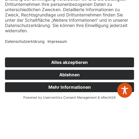
W&P Steuerberatungsgesellschaft mbH & Co.
KG
05223 160002
info@wp-steuerberatung.de
Bahnhofstr. 56, 32257 Bünde
Mo. – Do.
8:00 – 17:00
Fr.
8:00 – 15:00
Newsletter Anmeldung
zurück zur Übersicht
Leistungen
Jahresabschlüsse
Digitalisierung