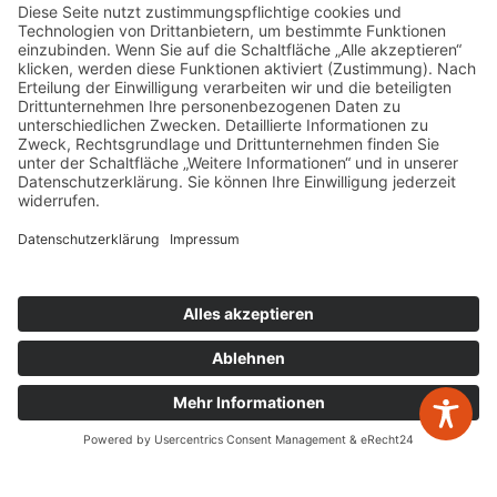
Kontakt
W&P Steuerberatungsgesellschaft mbH & Co.
KG
05223 160002
info@wp-steuerberatung.de
Bahnhofstr. 56, 32257 Bünde
Mo. – Do.
8:00 – 17:00
Fr.
8:00 – 15:00
zurück zur Übersicht
Newsletter Anmeldung