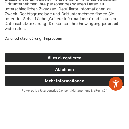
W&P Steuerberatungsgesellschaft mbH & Co.
KG
05223 160002
info@wp-steuerberatung.de
Bahnhofstr. 56, 32257 Bünde
Mo. – Do.
8:00 – 17:00
Fr.
8:00 – 15:00
Newsletter Anmeldung
zurück zur Übersicht
Leistungen
Jahresabschlüsse
Digitalisierung