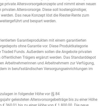
ige private Altersvorsorgekonzepte und nimmt einen neuen
 privaten Altersvorsorge. Diese soll kostengünstiger,
ter werden. Das neue Konzept löst die Riester-Rente zum
weitergeführt und bespart werden.
ientierten Garantieprodukten mit einem garantierten
orgedepots ohne Garantie vor. Diese Produktkategorie
e Traded Funds. Außerdem sollen die Angebote privaten
 öffentlichen Trägers ergänzt werden. Das Standarddepot
tigen Arbeitnehmerinnen und Arbeitnehmern zur Verfügung,
edern in berufsständischen Versorgungseinrichtungen im
zulagen in folgender Höhe vor (§ 84
sjahr geleisteten Altersvorsorgebeiträge bis zu einer Höhe
n € 360,01 bis zu einer Höhe von € 1.800,00. Die neue