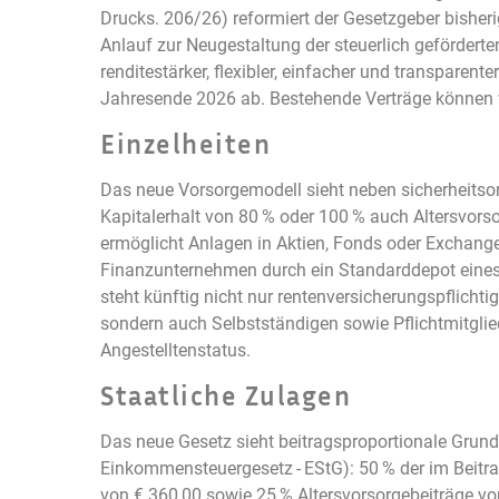
Drucks. 206/26) reformiert der Gesetzgeber bisher
Anlauf zur Neugestaltung der steuerlich geförderten
renditestärker, flexibler, einfacher und transparen
Jahresende 2026 ab. Bestehende Verträge können 
Einzelheiten
Das neue Vorsorgemodell sieht neben sicherheitsor
Kapitalerhalt von 80 % oder 100 % auch Altersvors
ermöglicht Anlagen in Aktien, Fonds oder Exchang
Finanzunternehmen durch ein Standarddepot eines
steht künftig nicht nur rentenversicherungspflich
sondern auch Selbstständigen sowie Pflichtmitgli
Angestelltenstatus.
Staatliche Zulagen
Das neue Gesetz sieht beitragsproportionale Grund
Einkommensteuergesetz - EStG): 50 % der im Beitrag
von € 360,00 sowie 25 % Altersvorsorgebeiträge vo